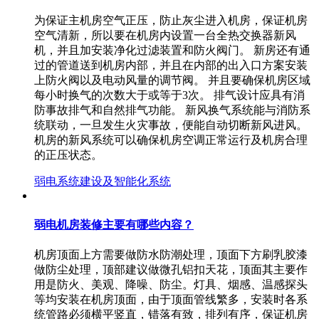
为保证主机房空气正压，防止灰尘进入机房，保证机房
空气清新，所以要在机房内设置一台全热交换器新风
机，并且加安装净化过滤装置和防火阀门。 新房还有通
过的管道送到机房内部，并且在内部的出入口方案安装
上防火阀以及电动风量的调节阀。 并且要确保机房区域
每小时换气的次数大于或等于3次。 排气设计应具有消
防事故排气和自然排气功能。 新风换气系统能与消防系
统联动，一旦发生火灾事故，便能自动切断新风进风。
机房的新风系统可以确保机房空调正常运行及机房合理
的正压状态。
弱电系统建设及智能化系统
弱电机房装修主要有哪些内容？
机房顶面上方需要做防水防潮处理，顶面下方刷乳胶漆
做防尘处理，顶部建议做微孔铝扣天花，顶面其主要作
用是防火、美观、降噪、防尘。灯具、烟感、温感探头
等均安装在机房顶面，由于顶面管线繁多，安装时各系
统管路必须横平竖直，错落有致，排列有序，保证机房